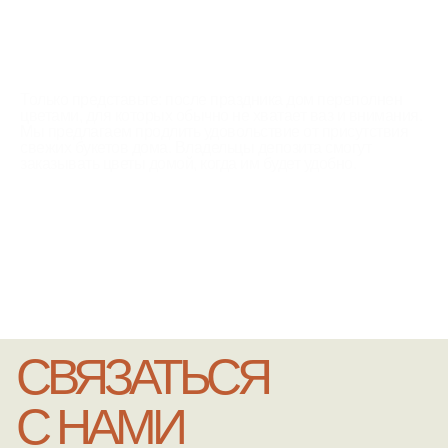
ПОЧЕМУ ЭТО
СУПЕР УДОБНО?
Только представьте: после праздника дом переполнен
цветами, для которых обычно не хватает ваз и внимания.
Мы предлагаем продлить удовольствие от присутствия
свежих букетов дома. Владельцы депозита смогут
заказывать цветы домой, когда им будет удобно.
СВЯЗАТЬСЯ
С НАМИ